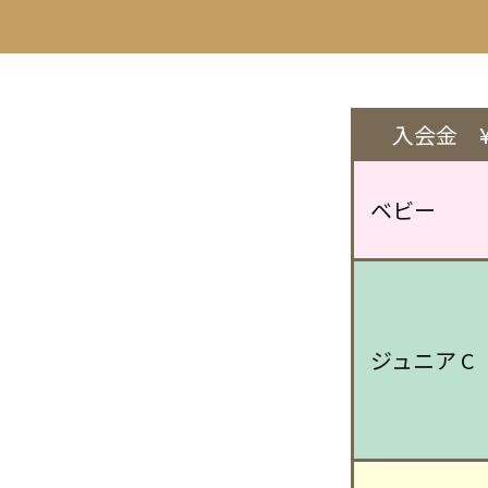
入会金 ¥
ベビー
ジュニア C